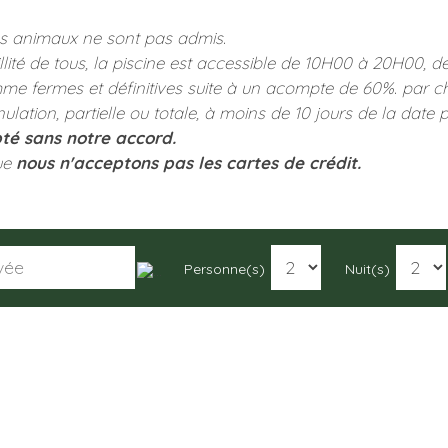
les animaux ne sont pas admis.
uillité de tous, la piscine est accessible de 10H00 à 20H00, 
mme fermes et définitives suite à un acompte de 60%. par
ation, partielle ou totale, à moins de 10 jours de la date 
té sans notre accord.
ue
nous n'acceptons pas les cartes de crédit.
Personne(s)
Nuit(s)