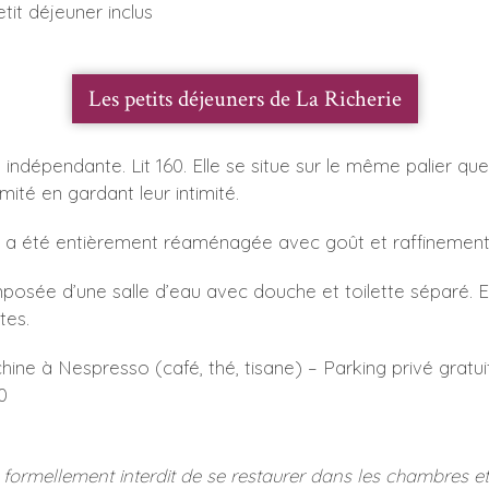
tit déjeuner inclus
Les petits déjeuners de La Richerie
indépendante. Lit 160. Elle se situe sur le même palier q
imité en gardant leur intimité.
le a été entièrement réaménagée avec goût et raffinement
composée d’une salle d’eau avec douche et toilette séparé. 
tes.
chine à Nespresso (café, thé, tisane) – Parking privé gratui
0
t formellement interdit de se restaurer dans les chambres et à